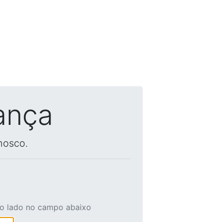
ança
nosco.
ao lado no campo abaixo