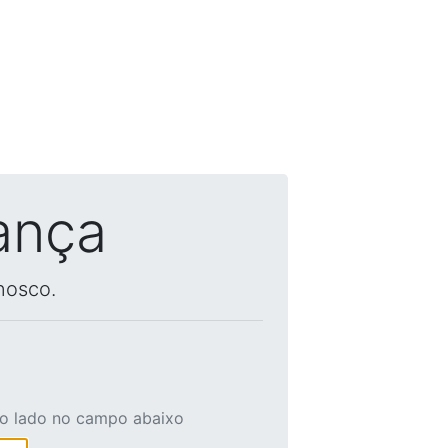
ança
nosco.
ao lado no campo abaixo